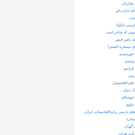
هیاریان
ی باران بانو
شب
ریمی (بکوا)
خوبی که شاعر است
ی ناصر فیض
ی مسخره الشعرا
خورشیدی
وحیدی
فراسو
رسی
قلم افغانستان
 دنیای ...
 خوشکام
 علوي
ي پارسي زبان(افغانستان، ايران،
تان)
 گويان
ادبی هرات