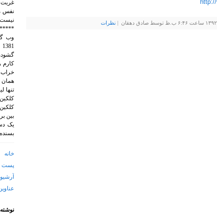
http:
غربت 
نفس م
نيست.
نظرات
*****
1
گشوده 
خراب 
همان 
تنها ل
کلکین.
کلکین.
بین بر
یک دست
بسنده 
خانه
پست ا
آرشیو 
عناوین
نوشته‌