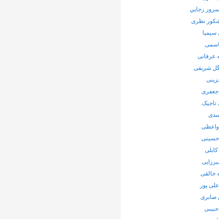
رور رجايي
شکور نظری
سیمیا
اسمی
 عرفانی
ل شریفی
زینی
جعفری
 تاجیک
سدی
واعظی
 حسینی
کابلی
یرزایی
 خالقی
لی پور
صابری
حبیبی