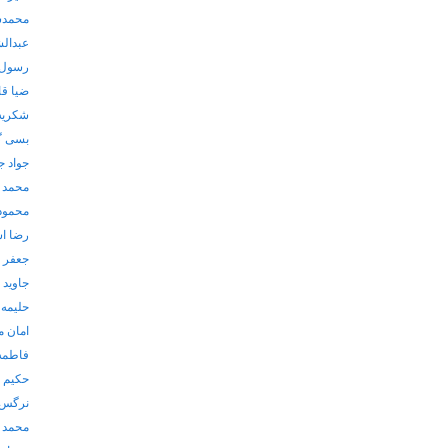
محمدس
عبدال
رسول 
ضیا ق
شکریه
بسی گ
جواد ج
محمد 
محمود
رضا ا
جعفر 
جاوید
حلیمه 
امان م
فاطمه
حکیم ع
نرگس 
محمد 