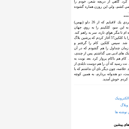
كرد. گاهي از دريچه شعر، خودم را
ي كشم، ولي اين روزن هماره گشوده
***
وب گردي يك لاقبايم كه از 26 دلو (بهمن)
138 به اين سو، كلكينم را به روي جهان
ام تا مگر هواي تازه، سر به راهم كند.
کارم را با کلکین57 آغاز کردم که پرشین بلاگ
شد. سپس کلکین. کام را گرفتم و
زمان چنداول را هم گشودم که در آن
ینک های ادبی می گذاشتم. پس از چندی،
 کام هم ناکام پرواز کرد. بعد نوبت به
 نت رسید که آن را هم دوست نابلدی از
د. خلاصه، چون دیگر نای آن نداشتم که با
، دو هندوانه بردارم، به همین کوچه
کردم. خوش آمدید.
لکترونیک
وبلاگ
 نوشته ها
های پیشین