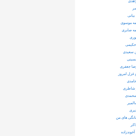
اهدی
صر
بیانی
ه موسوی
ه صابری
وری
 حکیمی
سعیدی
حسینی
ضا جعفری
 غزل امروز
حامدی
 شاطری
محمدی
المیر
یری
انگی های من
اکر
 آخوندزاده