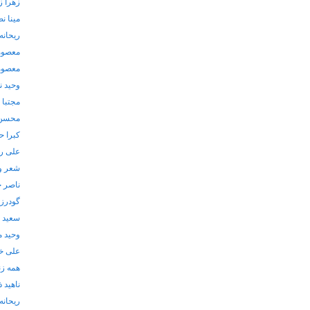
زهرا ز
مینا ن
ریحانه 
معصوم
معصوم
وحید ن
مجتبا
محسن 
کبرا 
علی ر
شعر و
ناصر 
گودرز
سعید 
وحید م
علی خ
همه زن
ناهید ذ
ریحانه