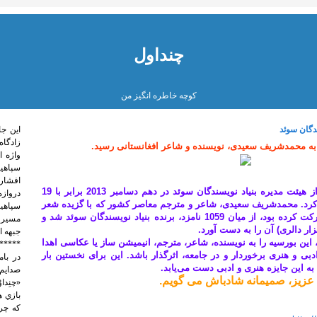
چنداول
کوچه خاطره انگیز من
دگان سوئد
اين جا
زادگاه
 به محمدشریف سعیدی، نویسنده و شاعر افغانستانی رسید.
واژه 
سپاهی
افشار 
ز
هیئت مدیره بنیاد نویسندگان سوئد در دهم دسامبر 2013 برابر با 19
دروازه
خبر را اعلام کرد. محمدشریف سعیدی، شاعر و مترجم معاصر کشور که با گزیده شعر
سپاهیا
«خواب عمودی» در این رقابت شرکت کرده بود، از میان 1059 نامزد، برنده بنیاد نویسندگان سوئد شد و
مسیر 
ار دالری) آن را به دست آورد.
جبهه ا
 این بورسیه را به نویسنده، شاعر، مترجم، انیمیشن ساز یا عکاسی اهدا
*****
ادبی و هنری برخوردار و در جامعه، اثرگذار باشد. این برای نخستین بار
ه این جایزه هنری و ادبی دست می‌یابد.
صدايم 
ی عزیز، صمیمانه شادباش می گویم.
«چنِدا
بازي ه
كه چرخ