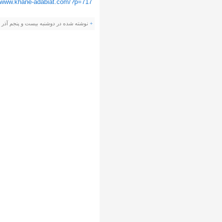
//www.khane-adabiat.com/?p=717
+
نوشته شده در دوشنبه بیست و پنجم آذر ۱۳۹۲ ساعت ۶:۴۶ ب.ظ توسط صادق دهقان |