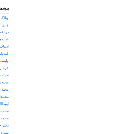
پیوندها
وبلاگ 
جایزه 
در افغ
شب های
ادبیات
قند پا
وابسته
فرخار 
مجله 
مجله پ
مجله ب
محمدا
ابوطا
محمدح
محمدش
دکتر ح
منیژه 