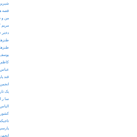
شیرین 
قصه ها
من و 
مریم ک
دختر 
طنزها
طنزها
یوسف 
کاظم 
عباس 
قند پا
انجمن 
یک تارک
سا ر ا
الياس
كشورها
تاجيكس
پارسي
انجمن 