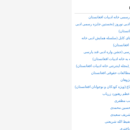
رسمی خانه ادبیات افغانستان
ادبی نوروز (نخستین جایزه رسمی ادبی
انستان)
 کابل (سلسله همایش ادبی خانه
 افغانستان)
رسی (جشن واره ادبی قند پارسی
 به خانه ادبیات افغانستان)
(مجله اینترنتی خانه ادبیات افغانستان)
مطالعات حقوقی افغانستان
ژوهان
اغ (ویژه کودکان و نوجوانان افغانستان)
عظم رهنورد زرياب
لب مظفری
سین محمدی
ریف سعیدی
فیظ الله شریعتی
باختری