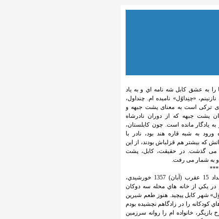
 را به عشق كابل شه نامه اي و به ياد
 نازنینم، «چنِداوُل» ناميده ام. چنداول،
ای ترکی است به معنای پشت جبهه و
ان پشت جبهه که از دوران نادرشاه
به یادگار مانده است. چون کابلستان،
 ورود به شبه قاره هند بود، نادر با
نش که بیشتر هم قزلباش بودند، از این
می گذشت. در حقیقت، کابل، پشت
و به شمار می رفت.
***
در بامداد 15 عقرب (آبان) 1357 خورشيدي،
در يكي از خانه هاي محله سه دوكان
وُل» شهر كابل پيچيد. هنوز طعم شيرين
اي كودكانه را در زادگاهم نچشيده بودم
 بازيگر، خانواده ام را روانه سرزمين