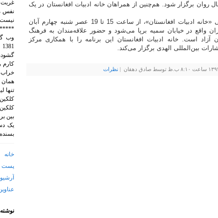
غربت 
 روان برگزار شود. هم‌چنین از همراهان خانه ادبیات افغانستان در یک
نفس م
نيست.
جشن‌واره یک دهه کوشش فرهنگی «خانه ادبیات افغانستان»، از ساعت 15 تا 19 عصر شنبه چهارم آبان
*****
 تهران واقع در خیابان سمیه برپا می‌شود و حضور علاقه‌مندان به فرهنگ
آزاد است. خانه ادبیات افغانستان این برنامه را با همکاری مرکز
1
رات بین‌المللی الهدی برگزار می‌کند.
گشوده 
نظرات
خراب 
همان 
تنها ل
کلکین.
کلکین.
بین بر
یک دست
بسنده 
خانه
پست ا
آرشیو 
عناوین
نوشته‌