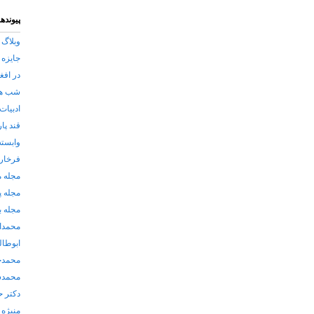
پیوندها
وبلاگ 
جایزه 
در افغ
شب های
ادبیات
قند پا
وابسته
فرخار 
مجله 
مجله پ
مجله ب
محمدا
ابوطا
محمدح
محمدش
دکتر ح
منیژه 