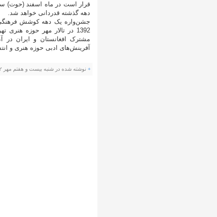
قرار است در ماه اسفند (حوت) سال
دهه گذشته قدردانی خواهد شد.
1392 در تالار مهر حوزه هنری
مشترک افغانستان و ایران در آن 
آفرینش‌های ادبی حوزه هنری و انتشا
+
نوشته شده در شنبه بیست و هفتم مهر ۱۳۹۲ ساعت ۸:۱۰ ب.ظ توسط صادق دهقان |