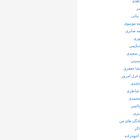
اهدی
صر
بیانی
ه موسوی
ه صابری
وری
 حکیمی
سعیدی
حسینی
ضا جعفری
 غزل امروز
حامدی
 شاطری
محمدی
المیر
یری
انگی های من
اکر
 آخوندزاده