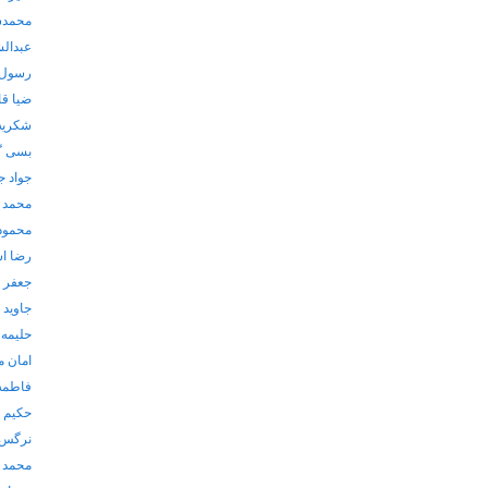
محمدس
عبدال
رسول 
ضیا ق
شکریه
بسی گ
جواد ج
محمد 
محمود
رضا ا
جعفر 
جاوید
حلیمه 
امان م
فاطمه
حکیم ع
نرگس 
محمد 