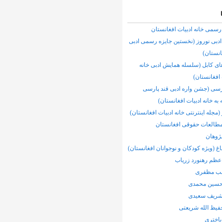
رسمی خانه ادبیات افغانستان
ادبی نوروز (نخستین جایزه رسمی ادبی
انستان)
 کابل (سلسله همایش ادبی خانه
 افغانستان)
رسی (جشن واره ادبی قند پارسی
 به خانه ادبیات افغانستان)
(مجله اینترنتی خانه ادبیات افغانستان)
مطالعات حقوقی افغانستان
ژوهان
اغ (ویژه کودکان و نوجوانان افغانستان)
عظم رهنورد زرياب
لب مظفری
سین محمدی
ریف سعیدی
فیظ الله شریعتی
باختری