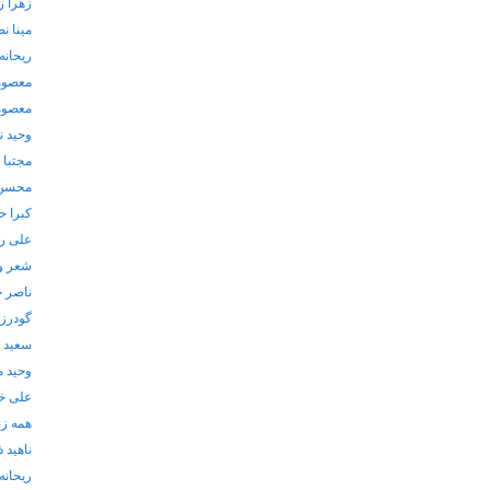
زهرا ز
مینا ن
ریحانه 
معصوم
معصوم
وحید ن
مجتبا
محسن 
کبرا 
علی ر
شعر و
ناصر 
گودرز
سعید 
وحید م
علی خ
همه زن
ناهید ذ
ریحانه