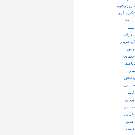
رور رجايي
شکور نظری
سیمیا
اسمی
 عرفانی
ل شریفی
زینی
جعفری
 تاجیک
سدی
واعظی
 حسینی
کابلی
یرزایی
 خالقی
لی پور
صابری
حبیبی