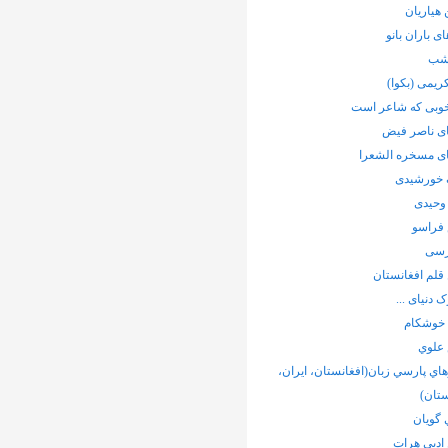
هیاریان
ی باران بانو
شب
ریمی (بکوا)
خوبی که شاعر است
ی ناصر فیض
ی مسخره الشعرا
خورشیدی
وحیدی
فراسو
رسی
قلم افغانستان
 دنیای ...
 خوشکام
 علوي
ي پارسي زبان(افغانستان، ايران،
تان)
 گويان
ادبی هرات