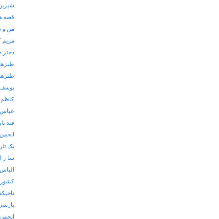
شیرین 
قصه ها
من و 
مریم ک
دختر 
طنزها
طنزها
یوسف 
کاظم 
عباس 
قند پا
انجمن 
یک تارک
سا ر ا
الياس
كشورها
تاجيكس
پارسي
انجمن 