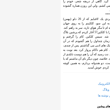
كرد. گاهي از دريچه شعر، خودم را
ي كشم، ولي اين روزن هماره گشوده
***
وب گردي يك لاقبايم كه از 26 دلو (بهمن)
138 به اين سو، كلكينم را به روي جهان
ام تا مگر هواي تازه، سر به راهم كند.
کارم را با کلکین57 آغاز کردم که پرشین بلاگ
شد. سپس کلکین. کام را گرفتم و
زمان چنداول را هم گشودم که در آن
ینک های ادبی می گذاشتم. پس از چندی،
 کام هم ناکام پرواز کرد. بعد نوبت به
 نت رسید که آن را هم دوست نابلدی از
د. خلاصه، چون دیگر نای آن نداشتم که با
، دو هندوانه بردارم، به همین کوچه
کردم. خوش آمدید.
لکترونیک
وبلاگ
 نوشته ها
های پیشین