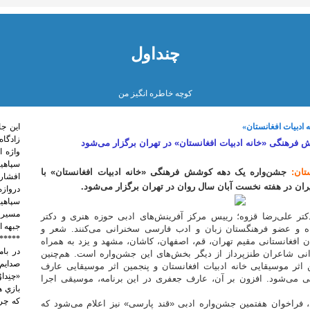
چنداول
کوچه خاطره انگیز من
ادبیات افغانستان»
اين جا
زادگاه
فرهنگی «خانه ادبیات افغانستان» در تهران برگزار می‌شود
واژه 
سپاهی
تان:
جشن‌واره یک دهه کوشش فرهنگی «خانه ادبیات افغانستان» با
افشار 
یران در هفته نخست آبان سال روان در تهران برگزار می‌شود.
دروازه
سپاهیا
مسیر 
کتر علی‌رضا قزوه؛ رییس مرکز آفرینش‌های ادبی حوزه هنری و دکتر
جبهه ا
اه و عضو فرهنگستان زبان و ادب فارسی سخنرانی می‌کنند. شعر و
*****
 افغانستانی مقیم تهران، قم، اصفهان، کاشان، مشهد و یزد به همراه
نی شاعران طنزپرداز از دیگر بخش‌های این جشن‌واره است. هم‌چنین
صدايم 
 اثر موسیقایی خانه ادبیات افغانستان و پنجمین اثر موسیقایی عارف
«چنِدا
یی می‌شود. افزون بر آن، عارف جعفری در این برنامه، موسیقی اجرا
بازي ه
كه چرخ
 فراخوان هفتمین جشن‌واره ادبی «قند پارسی» نیز اعلام می‌شود که