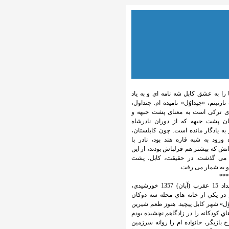
 را به عشق كابل شه نامه اي و به ياد
 نازنینم، «چنِداوُل» ناميده ام. چنداول،
ای ترکی است به معنای پشت جبهه و
ان پشت جبهه که از دوران نادرشاه
به یادگار مانده است. چون کابلستان،
 ورود به شبه قاره هند بود، نادر با
نش که بیشتر هم قزلباش بودند، از این
می گذشت. در حقیقت، کابل، پشت
و به شمار می رفت.
***
در بامداد 15 عقرب (آبان) 1357 خورشيدي،
در يكي از خانه هاي محله سه دوكان
وُل» شهر كابل پيچيد. هنوز طعم شيرين
اي كودكانه را در زادگاهم نچشيده بودم
 بازيگر، خانواده ام را روانه سرزمين