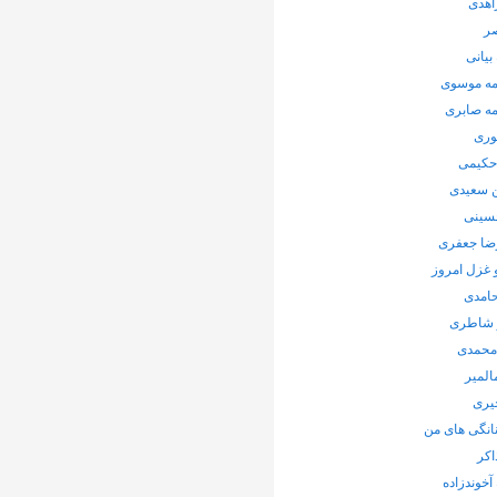
اهدی
صر
بیانی
ه موسوی
ه صابری
وری
 حکیمی
سعیدی
حسینی
ضا جعفری
 غزل امروز
حامدی
 شاطری
محمدی
المیر
یری
انگی های من
اکر
 آخوندزاده