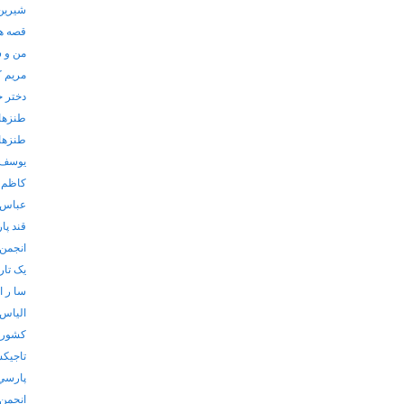
شیرین 
قصه ها
من و 
مریم ک
دختر 
طنزها
طنزها
یوسف 
کاظم 
عباس 
قند پا
انجمن 
یک تارک
سا ر ا
الياس
كشورها
تاجيكس
پارسي
انجمن 