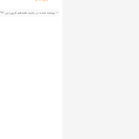
+
نوشته شده در شنبه هفدهم فروردین ۱۳۹۲ ساعت ۱۰:۷ ب.ظ توسط صادق دهقان |