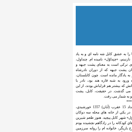
 را به عشق كابل شه نامه اي و به ياد
 نازنینم، «چنِداوُل» ناميده ام. چنداول،
ای ترکی است به معنای پشت جبهه و
ان پشت جبهه که از دوران نادرشاه
به یادگار مانده است. چون کابلستان،
 ورود به شبه قاره هند بود، نادر با
نش که بیشتر هم قزلباش بودند، از این
می گذشت. در حقیقت، کابل، پشت
و به شمار می رفت.
***
در بامداد 15 عقرب (آبان) 1357 خورشيدي،
در يكي از خانه هاي محله سه دوكان
وُل» شهر كابل پيچيد. هنوز طعم شيرين
اي كودكانه را در زادگاهم نچشيده بودم
 بازيگر، خانواده ام را روانه سرزمين