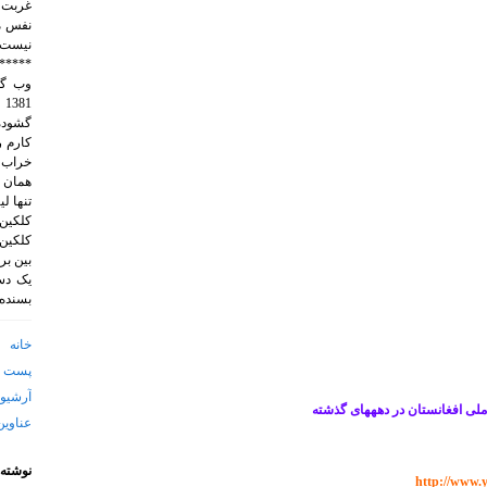
غربت 
نفس م
نيست.
*****
1
گشوده 
خراب 
همان 
تنها ل
کلکین.
کلکین.
بین بر
یک دست
بسنده 
خانه
پست ا
آرشیو 
 ملی افغانستان در دهه­های گذشته
عناوین
نوشته‌
http://www.