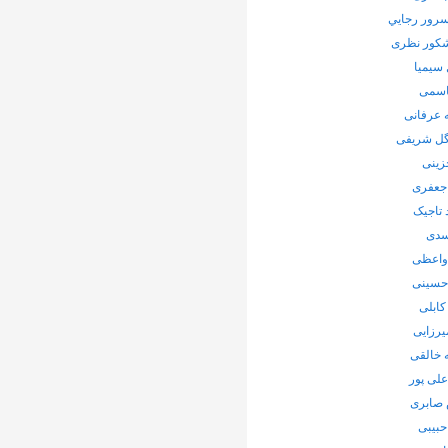
رور رجايي
شکور نظری
سیمیا
اسمی
 عرفانی
ل شریفی
زینی
جعفری
 تاجیک
سدی
واعظی
 حسینی
کابلی
یرزایی
 خالقی
لی پور
صابری
حبیبی