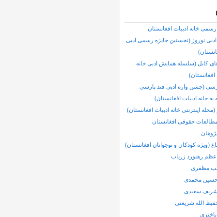
رسمی خانه ادبیات افغانستان
ادبی نوروز (نخستین جایزه رسمی ادبی
انستان)
 کابل (سلسله همایش ادبی خانه
 افغانستان)
رسی (جشن واره ادبی قند پارسی
 به خانه ادبیات افغانستان)
(مجله اینترنتی خانه ادبیات افغانستان)
مطالعات حقوقی افغانستان
ژوهان
اغ (ویژه کودکان و نوجوانان افغانستان)
عظم رهنورد زرياب
لب مظفری
سین محمدی
ریف سعیدی
فیظ الله شریعتی
باختری