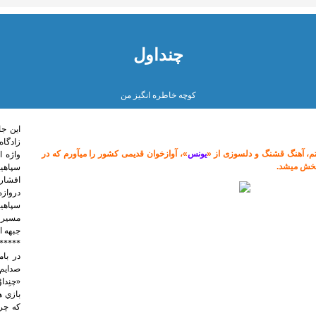
چنداول
کوچه خاطره انگیز من
اين جا
زادگاه
، آهنگ قشنگ و دل­سوزی از «
یونس
»، آوازخوان قدیمی کشور را می­آورم که در
واژه 
پخش ­می­شد.
سپاهی
افشار 
دروازه
سپاهیا
مسیر 
جبهه ا
*****
صدايم 
«چنِدا
بازي ه
كه چرخ