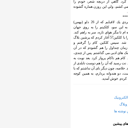
كرد. گاهي از دريچه شعر، خودم را
ي كشم، ولي اين روزن هماره گشوده
***
وب گردي يك لاقبايم كه از 26 دلو (بهمن)
138 به اين سو، كلكينم را به روي جهان
ام تا مگر هواي تازه، سر به راهم كند.
کارم را با کلکین57 آغاز کردم که پرشین بلاگ
شد. سپس کلکین. کام را گرفتم و
زمان چنداول را هم گشودم که در آن
ینک های ادبی می گذاشتم. پس از چندی،
 کام هم ناکام پرواز کرد. بعد نوبت به
 نت رسید که آن را هم دوست نابلدی از
د. خلاصه، چون دیگر نای آن نداشتم که با
، دو هندوانه بردارم، به همین کوچه
کردم. خوش آمدید.
لکترونیک
وبلاگ
 نوشته ها
های پیشین