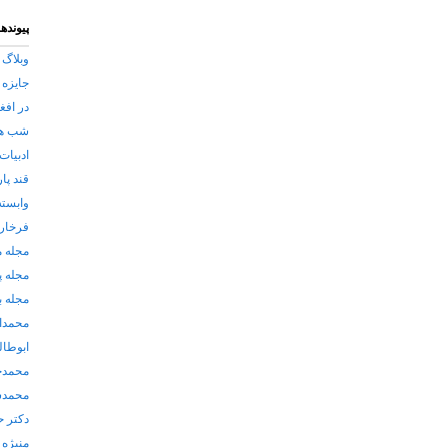
پیوندها
وبلاگ 
جایزه 
در افغ
شب های
ادبیات
قند پا
وابسته
فرخار 
مجله 
مجله پ
مجله ب
محمدا
ابوطا
محمدح
محمدش
دکتر ح
منیژه 