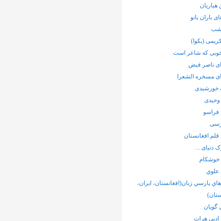
هیاریان
ی باران بانو
شب
ریمی (بکوا)
خوبی که شاعر است
ی ناصر فیض
ی مسخره الشعرا
خورشیدی
وحیدی
فراسو
رسی
قلم افغانستان
 دنیای ...
 خوشکام
 علوي
ي پارسي زبان(افغانستان، ايران،
تان)
 گويان
ادبی هرات