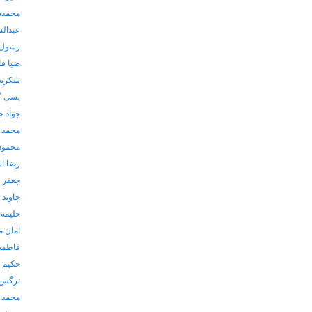
محمدس
عبدال
رسول 
ضیا ق
شکریه
بسی گ
جواد ج
محمد 
محمود
رضا ا
جعفر 
جاوید
حلیمه 
امان م
فاطمه
حکیم ع
نرگس 
محمد 