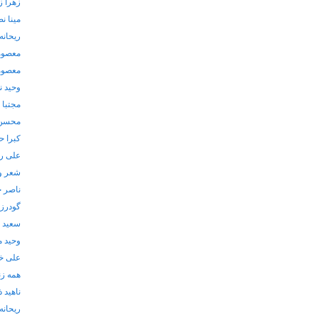
زهرا ز
مینا ن
ریحانه 
معصوم
معصوم
وحید ن
مجتبا
محسن 
کبرا 
علی ر
شعر و
ناصر 
گودرز
سعید 
وحید م
علی خ
همه زن
ناهید ذ
ریحانه