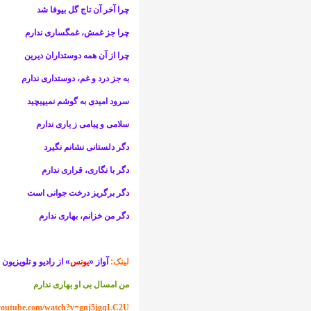
چرا آخر آن تاج گل بی­وفا شد
چرا جز غمش، غم­گساری ندارم
چرا از آن همه دوستداران دیرین
به جز درد و غم، دوست­داری ندارم
سرود امیدی به گوشم نمی­پیچید
سلامی و پیامی ز یاری ندارم
دگر دلستانی نشانم نگیرد
دگر با نگاری، قراری ندارم
دگر برگ­ریز درخت جوانی است
دگر من خزانم، بهاری ندارم
لینک:
آواز «
یونس
» از رادیو و تلویزیون
من امسال بی او بهاری ندارم
youtube.com/watch?v=gnj5jgqLC2U