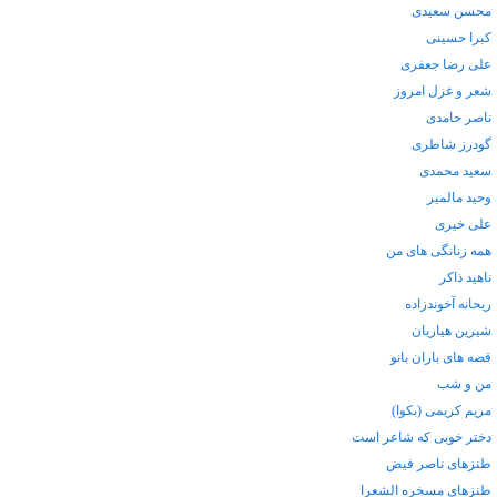
محسن سعیدی
کبرا حسینی
علی رضا جعفری
شعر و غزل امروز
ناصر حامدی
گودرز شاطری
سعید محمدی
وحید مالمیر
علی خیری
همه زنانگی های من
ناهید ذاکر
ریحانه آخوندزاده
شیرین هیاریان
قصه های باران بانو
من و شب
مریم کریمی (بکوا)
دختر خوبی که شاعر است
طنزهای ناصر فیض
طنزهای مسخره الشعرا