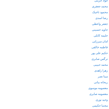
جواد جزینی
محمد جعفری
محمود تاجیک
رضا اسدی
جعفر واعظی
جاوید حسینی
حلیمه کابلی
امان میرزایی
فاطمه خالقی
حکیم علی پور
نرگس صابری
محمد حبیبی
زهرا زاهدی
مینا نصر
ریحانه بیانی
معصومه موسوی
معصومه صابری
وحید نوری
مجتبا حکیمی