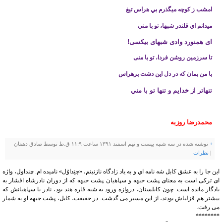
امشب ز كوچه مي­گذرم بي هراس تيغ
مي­دانم اي قلندر شب­ها، تو با مني
ای هم­نورد وادی شب­های بی­کسی!
تا سرزمین روشن فردا، تو با منی
با من بمان كه در دل اين دشت پرهراس
تنهاتر از خدايم و تنها تو با مني
محمدرضا روزبه
+
نوشته شده در سه شنبه بیست و نهم اسفند ۱۳۹۱ ساعت ۱۱:۹ ق.ظ توسط صادق دهقان
|
نظرات
اين جا را به عشق كابل شه نامه اي و به ياد زادگاه نازنینم، «چنِداوُل» ناميده ام. چنداول، واژه
ای ترکی است به معنای پشت جبهه و سپاهیان پشت جبهه که از دوران نادرشاه افشار به
یادگار مانده است. چون کابلستان، دروازه ورود به شبه قاره هند بود، نادر با سپاهیانش که
بیشتر هم قزلباش بودند، از این مسیر می گذشت. در حقیقت، کابل، پشت جبهه او به شمار
می رفت.
********