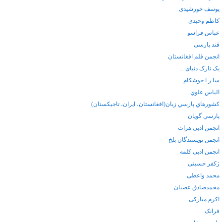
یوسف خورشیدی
کاظم وحیدی
عباس فراسو
قند پارسی
انجمن قلم افغانستان
یک تارک دنیای ...
سا ر ا خوشکام
الياس علوي
كشورهاي پارسي زبان(افغانستان، ايران، تاجيكستان)
پارسي گويان
انجمن ادبی هرات
انجمن نویسندگان بلخ
انجمن ادبی کلمه
ژکفر حسینی
محمد واعظی
محمدصادق عصیان
اکرم مبارکی
فرانک