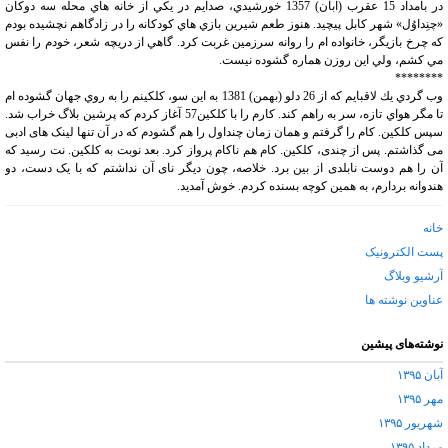
در بامداد 15 عقرب (آبان) 1357 خورشيدي، صدايم در يكي از خانه هاي محله سه دوكان
«چنِداوُل» شهر كابل پيچيد. هنوز طعم شيرين بازي هاي كودكانه را در زادگاهم نچشيده بودم
كه چرخ بازيگر، خانواده ام را روانه سرزمين غربت كرد. گاهي از دريچه شعر، خودم را نفس
مي كشم، ولي اين روزن هماره گشوده نيست.
********
وب گردي يك لاقبايم كه از 26 دلو (بهمن) 1381 به اين سو، كلكينم را به روي جهان گشوده ام
تا مگر هواي تازه، سر به راهم كند. کارم را با کلکین57 آغاز کردم که پرشین بلاگ خراب شد.
سپس کلکین. کام را گرفتم و همان زمان چنداول را هم گشودم که در آن تنها لینک های ادبی
می گذاشتم. پس از چندی، کلکین. کام هم ناکام پرواز کرد. بعد نوبت به کلکین. نت رسید که
آن را هم دوست نابلدی از بین برد. خلاصه، چون دیگر نای آن نداشتم که با یک دست، دو
هندوانه بردارم، به همین کوچه بسنده کردم. خوش آمدید.
خانه
پست الکترونیک
آرشیو وبلاگ
عناوین نوشته ها
نوشته‌های پیشین
آبان ۱۳۹۵
مهر ۱۳۹۵
شهریور ۱۳۹۵
مرداد ۱۳۹۵