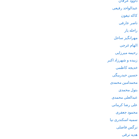
داوود عرفان
عبدالواحد رفیعی
کاکه تیغون
ناصر عارفی
راحله یار
مهرانگیز ساحل
الهام غرجی
رحیمه میرزایی
زبیده و شهرزاد اکبر
خدیجه کاظمی
حسین حیدربیگی
محمدامین محمدی
بتول محمدی
عبدالعلی محمدی
علی رضا کرمانی
محمود جعفری
سمیه اسکندری نیا
نرگس فاضلی
هدیه ترقی