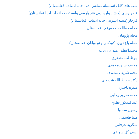
شب های کابل (سلسله همایش ادبی خانه ادبیات افغانستان)
قند پارسی (جشن واره ادبی قند پارسی وابسته به خانه ادبیات افغانستان)
فرخار (مجله اینترنتی خانه ادبیات افغانستان)
مجله مطالعات حقوقی افغانستان
مجله پژوهان
مجله باغ (ویژه کودکان و نوجوانان افغانستان)
محمداعظم رهنورد زرياب
ابوطالب مظفری
محمدحسین محمدی
محمدشریف سعیدی
دکتر حفیظ الله شریعتی
منیژه باختری
محمدسرور رجايي
عبدالشکور نظری
رسول سیمیا
ضیا قاسمی
شکریه عرفانی
بسی گل شریفی