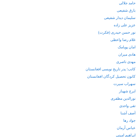
حامد جلالی
بارق شفیعی
سلیمان دیدار شفیعی
عزیز علی زاده
نور حسن حیدری (فکرت)
غلام رضا واعظی
امان پویامک
هادی میران
مهدی ناصری
کاتب؛ پدر تاریخ نویسی افغانستان
کانون تحصیل کردگان افغانستان
سهراب سیرت
ایرج شهباز
نورالدین مظفری
تقی واحدی
آصف آشنا
جواد رها
عباس آرمان
ابراهیم امینی