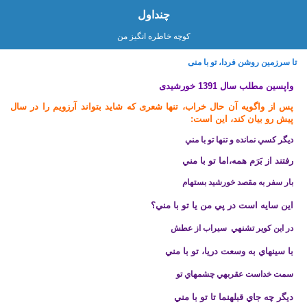
چنداول
کوچه خاطره انگیز من
تا سرزمین روشن فردا، تو با منی
واپسین مطلب سال 1391 خورشیدی
پس از واگویه آن حال خراب، تنها شعری که شاید بتواند آرزویم را در سال
پیش رو بیان کند، این است:
ديگر كسي نمانده و تنها تو با مني
رفتند از بَرَم همه،‌اما تو با مني
بار سفر به مقصد خورشيد بسته­ام
اين سايه است در پي من يا تو با مني؟
در اين كوير تشنه­ي سيراب از عطش
با سينه­اي به وسعت دريا، تو با مني
سمت خداست عقربه­ي چشم­هاي تو
ديگر چه جاي قبله­نما تا تو با مني