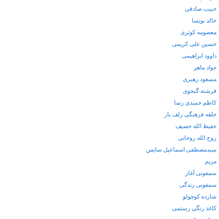
حبیب صادقی
خالد نویسا
معصومه کوثری
حسین علی کریمی
داوود ابراهیمی
جواد ماهر
مسعود رهبری
فرشته گنجوی
کاظم حمیدی رسا
حلقه فرهنگی زلف یار
حفیظ الله حصیف
روح الله روحانی
سیدمصطفی اسماعیل سایس
مریم
سمفونی آغاز
سمفونی زندگی
شازده کوچولو
کاغذ رنگی رستمی