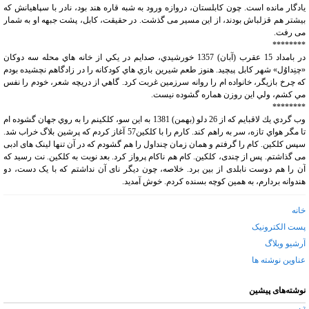
یادگار مانده است. چون کابلستان، دروازه ورود به شبه قاره هند بود، نادر با سپاهیانش که
بیشتر هم قزلباش بودند، از این مسیر می گذشت. در حقیقت، کابل، پشت جبهه او به شمار
می رفت.
********
در بامداد 15 عقرب (آبان) 1357 خورشيدي، صدايم در يكي از خانه هاي محله سه دوكان
«چنِداوُل» شهر كابل پيچيد. هنوز طعم شيرين بازي هاي كودكانه را در زادگاهم نچشيده بودم
كه چرخ بازيگر، خانواده ام را روانه سرزمين غربت كرد. گاهي از دريچه شعر، خودم را نفس
مي كشم، ولي اين روزن هماره گشوده نيست.
********
وب گردي يك لاقبايم كه از 26 دلو (بهمن) 1381 به اين سو، كلكينم را به روي جهان گشوده ام
تا مگر هواي تازه، سر به راهم كند. کارم را با کلکین57 آغاز کردم که پرشین بلاگ خراب شد.
سپس کلکین. کام را گرفتم و همان زمان چنداول را هم گشودم که در آن تنها لینک های ادبی
می گذاشتم. پس از چندی، کلکین. کام هم ناکام پرواز کرد. بعد نوبت به کلکین. نت رسید که
آن را هم دوست نابلدی از بین برد. خلاصه، چون دیگر نای آن نداشتم که با یک دست، دو
هندوانه بردارم، به همین کوچه بسنده کردم. خوش آمدید.
خانه
پست الکترونیک
آرشیو وبلاگ
عناوین نوشته ها
نوشته‌های پیشین