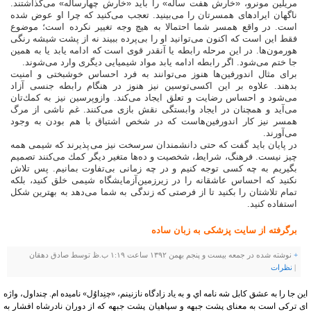
مریلین مونرو، «خارش هفت ساله» را باید «خارش چهارساله» می‌گذاشتند.
ناگهان ایرادهای همسرتان را می‌بینید. تعجب می‌كنید كه چرا او عوض شده
است. در واقع همسر شما احتمالا به هیچ وجه تغییر نكرده است؛ موضوع
فقط این است كه اكنون می‌توانید او را بی‌پرده ببیند نه از پشت شیشه رنگی
هورمون‌ها. در این مرحله رابطه یا آنقدر قوی است كه ادامه یابد یا به همین
جا ختم می‌شود. اگر رابطه ادامه یابد مواد شیمیایی دیگری وارد می‌شوند.
برای مثال اندورفین‌ها هنوز می‌توانند به فرد احساس خوشبختی و امنیت
بدهند. علاوه بر این اكسی‌توسین نیز هنوز در هنگام رابطه جنسی آزاد
می‌شود و احساس رضایت و تعلق ایجاد می‌كند. وازوپرسین نیز به كمك‌تان
می‌آید و همچنان در ایجاد وابستگی نقش بازی می‌كنند. غم ناشی از مرگ
همسر نیز كار اندورفین‌هاست كه در شخص اشتیاق با هم بودن به وجود
می‌آورند.
در پایان باید گفت كه حتی دانشمندان سرسخت نیز می‌پذیرند كه شیمی همه
چیز نیست. فرهنگ، شرایط، شخصیت و ده‌ها متغیر دیگر كمك می‌كنند تصمیم
بگیریم به چه كسی توجه كنیم و در چه زمانی بی‌تفاوت بمانیم. پس تلاش
نكنید كه احساس عاشقانه را در زیرزمین‌آزمایشگاه شیمی خلق كنید، بلكه
تمام تلاشتان را بكنید تا از فرصتی كه زندگی به شما می‌دهد به بهترین شكل
استفاده كنید.
برگرفته از سایت پزشکی به زبان ساده
+
نوشته شده در جمعه بیست و پنجم بهمن ۱۳۹۲ ساعت ۱:۱۹ ب.ظ توسط صادق دهقان
|
نظرات
اين جا را به عشق كابل شه نامه اي و به ياد زادگاه نازنینم، «چنِداوُل» ناميده ام. چنداول، واژه
ای ترکی است به معنای پشت جبهه و سپاهیان پشت جبهه که از دوران نادرشاه افشار به