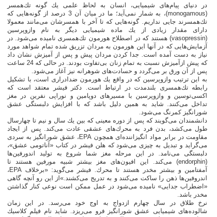
در دنیای پیام‌های شیمیایی، انسان به لحاظ علمی یك گونه تك‌همسر
(monogamous)، به شمار نمی‌آید؛ ما در میان آن 3 درصد از گونه‌هایی كه
تك‌همسرند جایی نداریم. گونه‌هایی كه تا آخر با همسرشان می‌مانند معمولا
دارای مقدار زیادی از یك ماده شیمیایی دیگر به نام وازوپرسین
(vasopressin) هستند كه در اصطلاح هورمون تك‌همسری نامیده می‌شود. در
آزمایش‌هایی كه در آنها این هورمون به مردان تزریق شده تمام شواهد مورد
نیاز به دست آمده است. جدا كردن مردان پیش و پس از آمیزش نشان داد
كه پیش از‌آمیزش نسبت به تمام زنان بی‌تفاوت بودند. در حالی كه 24 ساعت
پس از آن ورق بر می‌گردد و حسادت‌های شوهرانه نیز آغاز می‌شود.
به این ترتیب وازوپرسین كه در واقع یك هورمون ضدادراری است، با تشكیل
رابطه تك‌همسری بلندمدت در ارتباط است. دكتر فیشر معتقد است كه
اكسی‌توسین و وازوپرسین با مسیرهای دوپامین و نوراپی نفرین در مغز
تداخل می‌كنند. شاید به همین دلیل باشد كه با افزایش دلبستگی عشق
شورانگیز كمرنگ می‌شود.
دانشمندان می‌گویند كه پس از دوره معینی كه بین یك سال و نیم تا چهارسال
طول می‌كشد، بدن فرد به محرك‌های عشقی عادت می‌كند. پس از ایجاد
مقاومت در برابر مواد انگیزاننده‌ای همچون EPA، عشق شورانگیز به سردی
می‌گراید و تبدیل به چیزی می‌شود كه هلن فیشر در كتاب «آناتومی عشق»،
دلبستگی می‌نامد. در این مرحله مغز شما شروع به تولید اندورفین‌ها
(endorphin) می‌كند. این افیون‌های مغز بیشتر شبیه مورفین هستند تا
آمفتامین و بیشتر مخدر هستند تا محرك. فیشر می‌گوید: «برخلاف EPA،
اندروفین‌ها ذهن را ساكت می‌كنند و به تدریج می‌كشند.»از این رو آنچه گاهی
«اضطراب جدایی» نامیده می‌شود در عمل ممكن است نوعی كنار گذاشتن
مخدر باشد.
نرخ طلاق در سال چهارم ازدواج به اوج خود می‌رسد. در این زمان
شالوده‌های شیمیایی عشق‌ شورانگیز فرو می‌ریزد. شاید نام فیلم كلاسیك