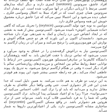
افراد عاشق، سروتونین (serotonin) كمتری دارند و دیگر اینكه مدارهای
عصبی مرتبط با ارزیابی دیگران در آنها سركوب شده است. این مقدار اندك
سروتونین همان چیزی است كه در افراد مبتلا به اختلال وسواسی فكری ـ
عملی دیده می‌شود و این احتمالا تبیین می‌كند كه چرا عاشق درباره معشوق
خویش این همه وسواس فكری دارد.
دوپامین به نوبه خود تولید اكسی‌توسین (oxytocin) را تحریك می‌كند كه گاهی
«ماده شیمیایی آغوش» نامیده می‌شود. اكسی‌توسین بیش از همه به نقشی
كه در ایجاد انقباض حین درد زایمان و كمك به شیردهی نوزاد دارد شناخته
می‌شود. دانشمندان اكنون بر این باورند كه هر دو جنس هنگام آغوش و
نوازش این هورمون‌پرورشی را ترشح می‌كنند و میزان آن در زمان ارگاسم به
اوج می‌رسد.
اكسی‌توسین نیاز به درآغوش گرفته‌شدن را در عشاق به وجود می‌آورد و
سبب می‌شود كه تماس نزدیك با جفت افزایش یابد. به گفته پژوهشگران
دانشگاه كالیفرنیا در سان‌فرانسیسكو، هورمون اكسی‌توسین «در ارتباط با
توانایی حفظ روابط سالم بین اشخاص و مرزبندی‌های روان‌شناختی سالم با
افراد دیگر است.» وقتی در هنگام ارگاسم ترشح می‌شود، به تدریج یك پیوند
عاطفی ایجاد می‌كند ـ هر چه رابطه جنسی بیشتر شود، این پیوند هم قوی‌تر
می‌شود.
به این ترتیب دو طرف به هم عادت می‌كنند. به همین دلیل است كه جدا
شدن این قدر كار دشواری است. حتی وقتی واقعا دیگر علاقه‌ای به طرف
مقابل ندارید و می‌دانید كه باید او را ترك كنید، اغلب احساس می‌كنید كه
«نمی‌توانید». چرا؟ زیرا به او اعتیاد شیمیایی پیدا كرده‌اید. ترك اكسی‌توسین
وقتی كه شما را به فرد نامناسبی قلاب كرده باشد،‌ می‌تواند حتی از ترك
هروئین هم دشوارتر باشد. در واقع مسكن اكسی‌كانتین (oxycontin) كه
ساختاری مشابه اكسی‌توسین دارد، یكی از اعتیادآورترین داروها به شمار
می‌آید.