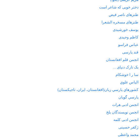
دختر خوبی که شاعر است
طنزهای ناصر فیض
طنزهای مسخره الشعرا
یوسف خورشیدی
کاظم وحیدی
عباس فراسو
قند پارسی
انجمن قلم افغانستان
یک تارک دنیای ...
سا ر ا خوشکام
الياس علوي
كشورهاي پارسي زبان(افغانستان، ايران، تاجيكستان)
پارسي گويان
انجمن ادبی هرات
انجمن نویسندگان بلخ
انجمن ادبی کلمه
ژکفر حسینی
محمد واعظی