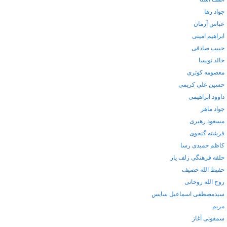
جواد رها
عباس آرمان
ابراهیم امینی
حبیب صادقی
خالد نویسا
معصومه کوثری
حسین علی کریمی
داوود ابراهیمی
جواد ماهر
مسعود رهبری
فرشته گنجوی
کاظم حمیدی رسا
حلقه فرهنگی زلف یار
حفیظ الله حصیف
روح الله روحانی
سیدمصطفی اسماعیل سایس
مریم
سمفونی آغاز