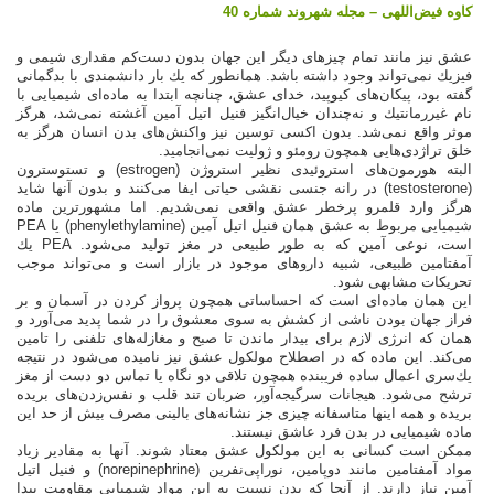
كاوه فیض‌اللهی – مجله شهروند شماره 40
عشق نیز مانند تمام چیزهای دیگر این جهان بدون دست‌كم مقداری شیمی و
فیزیك نمی‌تواند وجود داشته باشد. همانطور كه یك بار دانشمندی با بدگمانی
گفته بود، پیكان‌های كیوپید، خدای عشق، چنانچه ابتدا به ماده‌ای شیمیایی با
نام غیررمانتیك و نه‌چندان خیال‌انگیز فنیل اتیل آمین آغشته نمی‌شد، هرگز
موثر واقع نمی‌شد. بدون اكسی توسین نیز واكنش‌های بدن انسان هرگز به
خلق تراژدی‌هایی همچون رومئو و ژولیت نمی‌انجامید.
البته هورمون‌های استروئیدی نظیر استروژن (estrogen) و تستوسترون
(testosterone) در رانه جنسی نقشی حیاتی ایفا می‌كنند و بدون آنها شاید
هرگز وارد قلمرو پرخطر عشق واقعی نمی‌شدیم. اما مشهورترین ماده
شیمیایی مربوط به عشق همان فنیل اتیل آمین (phenylethylamine) یا PEA
است، نوعی آمین كه به طور طبیعی در مغز تولید می‌شود. PEA یك
آمفتامین طبیعی، شبیه داروهای موجود در بازار است و می‌تواند موجب
تحریكات مشابهی شود.
این همان ماده‌ای است كه احساساتی همچون پرواز كردن در آسمان و بر
فراز جهان بودن ناشی از كشش به سوی معشوق را در شما پدید می‌آورد و
همان كه انرژی لازم برای بیدار ماندن تا صبح و مغازله‌های تلفنی را تامین
می‌كند. این ماده كه در اصطلاح مولكول عشق نیز نامیده می‌شود در نتیجه
یك‌سری اعمال ساده فریبنده همچون تلاقی دو نگاه یا تماس دو دست از مغز
ترشح می‌شود. هیجانات سرگیجه‌آور، ضربان تند قلب و نفس‌زدن‌های بریده
بریده و همه اینها متاسفانه چیزی جز نشانه‌های بالینی مصرف بیش از حد این
ماده شیمیایی در بدن فرد عاشق نیستند.
ممكن است كسانی به این مولكول عشق معتاد شوند. آنها به مقادیر زیاد
مواد آمفتامین مانند دوپامین، نوراپی‌نفرین (norepinephrine) و فنیل اتیل
آمین نیاز دارند. از آنجا كه بدن نسبت به این مواد شیمیایی مقاومت پیدا