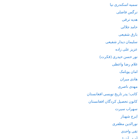
سمیه اسکندری نیا
نرگس فاضلی
هدیه ترقی
حامد جلالی
بارق شفیعی
سلیمان دیدار شفیعی
عزیز علی زاده
نور حسن حیدری (فکرت)
غلام رضا واعظی
امان پویامک
هادی میران
مهدی ناصری
کاتب؛ پدر تاریخ نویسی افغانستان
کانون تحصیل کردگان افغانستان
سهراب سیرت
ایرج شهباز
نورالدین مظفری
تقی واحدی
آصف آشنا