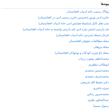
پیوندها
وبلاگ رسمی خانه ادبیات افغانستان
جایزه ادبی نوروز (نخستین جایزه رسمی ادبی در افغانستان)
شب های کابل (سلسله همایش ادبی خانه ادبیات افغانستان)
قند پارسی (جشن واره ادبی قند پارسی وابسته به خانه ادبیات افغانستان)
فرخار (مجله اینترنتی خانه ادبیات افغانستان)
مجله مطالعات حقوقی افغانستان
مجله پژوهان
مجله باغ (ویژه کودکان و نوجوانان افغانستان)
محمداعظم رهنورد زرياب
ابوطالب مظفری
محمدحسین محمدی
محمدشریف سعیدی
دکتر حفیظ الله شریعتی
منیژه باختری
محمدسرور رجايي
عبدالشکور نظری
رسول سیمیا