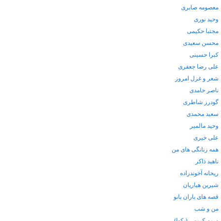
معصومه صابری
وحید نوری
مجتبا حکیمی
محسن سعیدی
کبرا حسینی
علی رضا جعفری
شعر و غزل امروز
ناصر حامدی
گودرز شاطری
سعید محمدی
وحید مالمیر
علی خیری
همه زنانگی های من
ناهید ذاکر
ریحانه آخوندزاده
شیرین هیاریان
قصه های باران بانو
من و شب
مریم کریمی (بکوا)