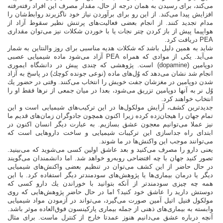
می‌كند، برای رسیدن به همان درجه از حال، مقدار مصرف این افراد رفته‌رفته
افزایش پیدا می‌كند. از این رو برای برآوردن نیاز خود ناگزیرند روابط‌شان را
مدام تجدید كنند. از انجام بعضی فعالیت‌های پرتنش نظیر سقوط آزاد از
هواپیما پیش از باز كردن چتر نجات یا با خوردن شكلات نیز می‌توان مقداری
PEA دریافت كرد.
شاید به همین دلیل باشد كه شكلات هدیه مناسبی برای روز والنتاین به شمار
می‌آید. یكی از موادی كه همراه PEA آزاد می‌شود ماده شیمیایی عصبی
دوپامین (dopamine) است. پژوهشی كه چندی پیش در دانشگاه ایموری
انجام شد نشان می‌دهد كه وُل‌های ماده (نوعی جونده كوچك) در پاسخ به آزاد
شدن دوپامین در مغزشان جفت خویش را انتخاب می‌كنند. وقتی در حضور یك
وُل نر به آنها دوپامین تزریق می‌شود، بعدا در میان جمعی از نرها فقط او را
انتخاب خواهند كرد.
جدیدترین كشف، آرایش مولكول‌ها در این تركیب‌های شیمیایی است و این
تمام جهان را هیجان‌زده كرده زیرا اكنون همچون جادوگران زمان‌های قدیم ما
نیز عملا می‌توانیم معجون عشق بسازیم. به عبارت دیگر انسان اكنون در
ابتدای راه جداسازی این تركیبات شیمیایی و ساخت داروهایی است كه
می‌توانند موجب این واكنش‌ها در ما شوند.
یعنی دارو را مصرف می‌كنید و بعد عاشق اولین كسی می‌شوید كه می‌بینید.
تصور كنید جهان با چه افتضاحی روبه‌رو خواهد شد. اما دانشمندان می‌گویند
در حال حاضر از این كشف می‌توان در تنظیم بعضی واكنش‌های شیمیایی
دیگر یا درمان بیماری‌ها یا پژوهش‌های سودمندتر دیگر استفاده كرد. با این
همه چه چیزی سودمندتر از آنكه بتوانید با خوراندن یك دارو كسی كه
دوستش دارید را عاشق خود كنید؟ اما در حال حاضر پژوهش‌هایی كه روی
مولكول فنیل اتیل آمین صورت می‌گیرد، می‌تواند در آزمودن مواد شیمیایی
وابسته به بیماری‌های ذهنی از جمله بیماری پاركینسون فوق‌العاده موثر باشد.
آنچه درباره عشق می‌دانیم هنوز عمدتا خارج از كنترل ماست. برای مثال