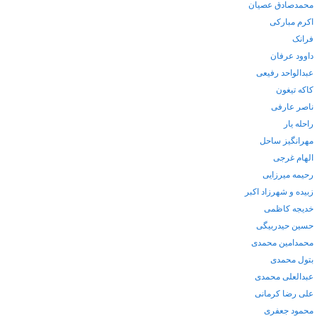
محمدصادق عصیان
اکرم مبارکی
فرانک
داوود عرفان
عبدالواحد رفیعی
کاکه تیغون
ناصر عارفی
راحله یار
مهرانگیز ساحل
الهام غرجی
رحیمه میرزایی
زبیده و شهرزاد اکبر
خدیجه کاظمی
حسین حیدربیگی
محمدامین محمدی
بتول محمدی
عبدالعلی محمدی
علی رضا کرمانی
محمود جعفری