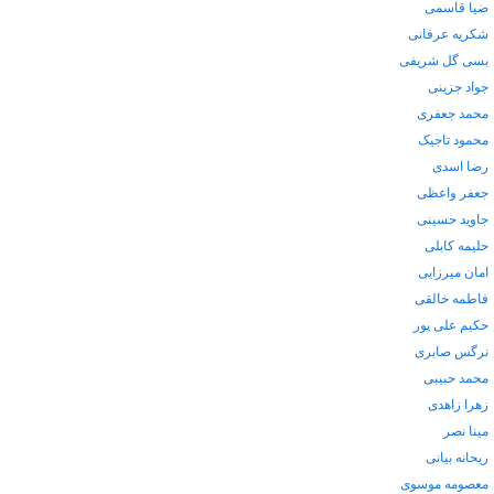
ضیا قاسمی
شکریه عرفانی
بسی گل شریفی
جواد جزینی
محمد جعفری
محمود تاجیک
رضا اسدی
جعفر واعظی
جاوید حسینی
حلیمه کابلی
امان میرزایی
فاطمه خالقی
حکیم علی پور
نرگس صابری
محمد حبیبی
زهرا زاهدی
مینا نصر
ریحانه بیانی
معصومه موسوی