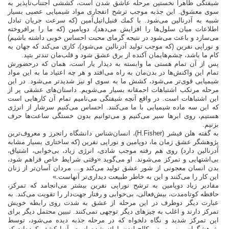
شیفتگی ظاهرا نخستین مرحله عاشق شدن است، كششی اجتناب‌ناپذیر به
سوی معشوق. این جذبه موجب ترشح انفجاری مواد شیمیایی عصبی بسیار
شبیه به آدرنالین می‌شود. با كمك فنیل‌اتیل‌آمین (كه سرعت جریان تبادل
اطلاعات میان سلول‌ها را افزایش می‌دهد)، دوپامین (كه ما را برافروخته
می‌سازد و باعث می‌شود در نتیجه گرمای محبت احساس خوبی داشته باشیم)
و نوراپی نفرین (كه موجب تولید آدرنالین می‌شود)، كاری می‌كند كه جهان به
كام ما باشد، چشم‌هایمان آكنده از برق عشق شود و قلب‌مان تندتر بتپد.
پس از آن تمام هستی ما وابسته به دیدار یار است، همان كه درحضورش
تمام این واكنش‌ها در بدن‌مان به راه می‌افتد و هر چه اعتیاد ما به این مواد
شیمیایی قوی‌تر می‌شود، كشش ما به سوی او نیز شدیدتر می‌شود. در این
مرحله مرتكب اشتباهات احمقانه بسیار می‌شویم. داستان‌های عشقی پر از
این اشتباهات است. در واقع آنچه شیفتگی می‌نامیم تمام آن كارهایی است
كه این سه ماده شیمیایی با ما می‌كنند. احساس می‌كنیم سرشار از انرژی
هستیم، روی ابرها سیر می‌كنیم و می‌توانیم بدون خستگی ساعت‌ها حرف
بزنیم.
به گفته هلن فیشر (H.Fisher)، انسان‌شناس دانشگاه راتجرز و معروف‌ترین
پژوهشگر عشق زمان ما، دوپامین و نوراپی نفرین (كه ساختاری بسیار مشابه
‌آدرنالین دارد) روی هم رفته موجب شادی، انرژی زیاد،‌ بی‌خوابی، اشتیاق،
بی‌اشتهایی و تمركز می‌شوند. او می‌گوید «وقتی شرایط خاص فراهم شود،
بدن انسان معجونی از شور عشق تولید می‌كند و… مردان آسان‌تر از زنان
این كار را می‌كنند و این به خاطر طبیعت دیداری‌تر آنهاست.»
مقادیر زیاد دوپامین به ترشح نوراپی نفرین بیشتر می‌انجامد كه تمركز،
حافظه كوتاه‌مدت، بیش‌فعالی، بی‌خوابی و رفتار جهت‌دار را تقویت می‌كند. به
عبارت دیگر دوطرف در این مرحله از عشق به شدت روی رابطه خویش
تمركز دارند و اغلب به چیزهای دیگر توجهی نمی‌كنند. تبیین محتمل دیگر برای
این تمركز شدید و نگاه دلخواه كه در مرحله جذبه دیده می‌شود، توسط
پژوهشگران یونیورسیتی كالج لندن ارائه شده است. آنها كشف كرده‌اند كه