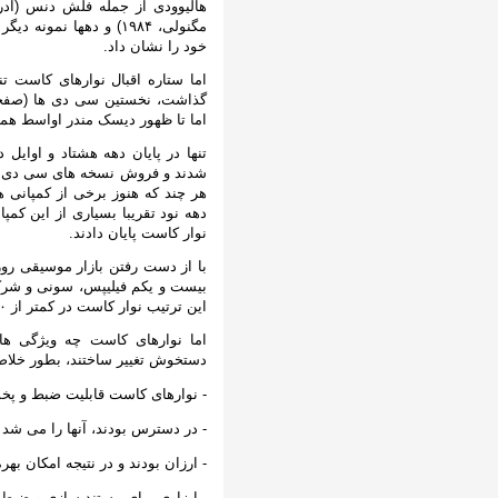
مگنولی، ۱۹۸۴) و دهها ن
خود را نشان داد.
اما ستاره اقبال نوارهای کاست تن
اما تا ظهور دیسک مندر اواسط هما
تنها در پایان دهه هشتاد و اوایل
شدند و فروش نسخه های سی دی آل
هر چند که هنوز برخی از کمپانی 
دهه نود تقریبا بسیاری از این کم
نوار کاست پایان دادند.
با از دست رفتن بازار موسیقی رو
بیست و یکم فیلیپس، سونی و شرکت 
این ترتیب نوار کاست در کمتر از ۴۰ سال عملا به موزه تاریخ ارتباطات پیوست.
اما نوارهای کاست چه ویژگی ها
دستخوش تغییر ساختند، بطور خلاص
- نوارهای کاست قابلیت ضبط و پخ
- در دسترس بودند، آنها را می شد ا
- ارزان بودند و در نتیجه امکان بهر
- ابزاری برای مستند سازی و ضبط