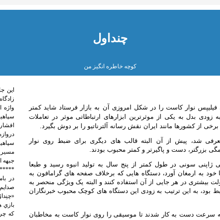
چنداول
کوچه خاطره انگیز من
اين جا
زادگاه
فیلیپس نوار کاست را در شکل امروزی آن به بازار فرستاد شاید کمتر
واژه 
ودی بدل به یکی از موثرترین ابزارهای ارتباطاتی موثر در تعاملات
سپاهی
افشار 
خی از کشورها مانند ایران نقش رسانه آلترناتیو را بر دوش بگیرد.
دروازه
نوار کاست معرفی شد، پیش از آن البته قالب های دیگری برای ضبط روی نوار
سپاهیا
 بزرگتر، دست و پاگیرتر و کمتر محبوب بودند.
مسیر 
جبهه ا
ژاپنی سونی در طول کمتر از پنج سال به تولید انبوه رسید و طبعا
*****
خود به ارمغان آورد، دستگاه هایی که برخلاف صفحه های گرامافون به
لت بیشتری در هر جایی از آن استفاده کنند و البته یک ویژگی منحصر به
صدايم 
ط بود، به این ترتیب به زودی این دستگاه های کوچک محبوب خبرنگاران
«چنِدا
بازي ه
كه چرخ
به سرعت دست به کار شدند تا موسیقی را روی نوار کاست به مخاطبان