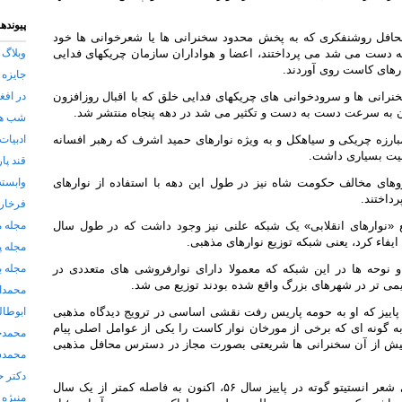
پیوندها
محافل روشنفکری که به پخش محدود سخنرانی ها یا شعرخوانی ها خود
 دست می شد می پرداختند، اعضا و هواداران سازمان چریکهای فدایی
وبلاگ 
ارهای کاست روی آوردند.
جایزه 
نرانی ها و سرودخوانی های چریکهای فدایی خلق که با اقبال روزافزون
در افغ
یان به سرعت دست به دست و تکثیر می شد در دهه پنجاه منتشر شد.
شب های
ارزه چریکی و سیاهکل و به ویژه نوارهای حمید اشرف که رهبر افسانه
ادبیات
بیت بسیاری داشت.
قند پا
های مخالف حکومت شاه نیز در طول این دهه با استفاده از نوارهای
وابسته
داختند.
فرخار 
ع «نوارهای انقلابی» یک شبکه علنی نیز وجود داشت که در طول سال
مجله 
مجله پ
 نوحه ها در این شبکه که معمولا دارای نوارفروشی های متعددی در
مجله ب
دیمی تر در شهرهای بزرگ واقع شده بودند توزیع می شد.
محمدا
 پاییز که او به حومه پاریس رفت نقشی اساسی در ترویج دیدگاه مذهبی
ابوطا
به گونه ای که برخی از مورخان نوار کاست را یکی از عوامل اصلی پیام
محمدح
 ۵۷ خوانده اند. پیش از آن سخنرانی ها شریعتی بصورت مجاز در دسترس محافل مذهبی
محمدش
دکتر ح
برای نخستین بار پس از شب های شعر انستیتو گوته در پاییز سال ۵۶، اکنون به فاصله کمتر از یک سال
منیژه 