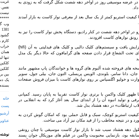
غربت 
بی در عرضه موسیقی روز در اواخر دهه شصت شکل گرفت که به زودی به
نفس م
اد.
نيست.
یفیت استریو کمتر از یک سال بعد از معرفی نوار کاست به بازار آمدند
*****
1
درو در اواخر دهه شصت در کنار رادیو، دستگاه پخش نوار کاست را نیز به
گشوده 
ر رونق نوارهای کاست افزودند.
خراب 
زایش یافت و سیستم‌های کلیک دالبی و کلیک های فیدلیتی
به آن
hifi)
(
همان 
ی تحت الشعاع قرار دادن صفحه های گرامافون که حالا دیگر یک مدل
تنها ل
کلکین.
سخه های فروخته شده آلبوم های گروه ها و خوانندگان پاپ مشهور مانند
کلکین.
تن جان، دانا سامر، بلوندی، الویس پریسلی، التون جان، بیلی جول، سوپر
بین بر
ستوارت و خولیو اگلسیاس بر روی نوارهای کاست با میزان فروش صفحات
یک دست
بسنده 
 این رقابت در ابتدای دهه ۸۰ با ظهور کلیک واکمن با برتری نوار کاست تقریبا به پایان رسید. کمپانی
خانه
۱ واکمن را معرفی و تولید انبوه آن را از ابتدای سال بعد آغاز کرد که به انقلابی در
ب ارتباطات» در دهه هشتاد بدل شد.
پست ا
آرشیو 
یفیت استریو کوچک، سبک و قابل حملی بود که امکان گوش کردن به
د و در نتیجه مخاطب را از قید مکان نیز آزاد می ساخت.
عناوین
ول دهه هشتاد سبب شد تا بازار نوار کاست موسیقی با چنان رونقی
نوشته‌
ابقه بود، بازنمایی محبوبیت واکمن در فیلم های موزیکال جوان پسند