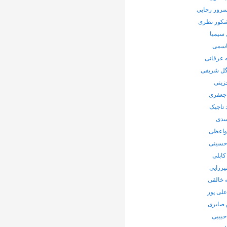
رور رجايي
شکور نظری
سیمیا
اسمی
 عرفانی
ل شریفی
زینی
جعفری
 تاجیک
سدی
واعظی
 حسینی
کابلی
یرزایی
 خالقی
لی پور
صابری
حبیبی