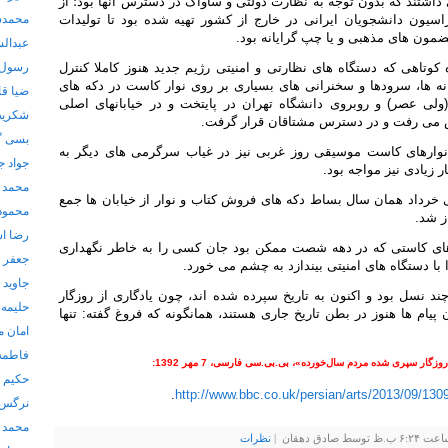
اشتند که بدون توجه به نظارت دولتی و ساواک در دسترس آنها بود؛ از
سیون دانشجویان ایرانی در خارج از کشور تهیه شده بود تا تولیدات
محمدس
مون های مذهبی و یا چپ گرایانه بود.
عبدال
 کوتاهی که دستگاه های نظارتی و امنیتی رژیم جدید هنوز کاملا کنترل
رسول 
نه ها، سرودها و سخنرانی های بسیاری بر روی نوار کاست در دکه های
ضیا ق
لی عصر) و روبروی دانشگاه تهران در پایتخت و در خیابانهای اصلی
شکریه
 می رفت و در دسترس مشتاقان قرار گرفت.
بسی گ
ته نوارهای کاست موسیقی روز غربی نیز در غیاب سرگرمی های دیگر به
جواد ج
زیادی نیز مواجه بود.
محمد 
ال ۶۰ و پس از سی خرداد همان سال بساط دکه های فروش کتاب و نوار از خیابان ها جمع
محمود
ز شد.
رضا ا
ارهای کاستی که در دهه شصت ممکن بود جان کسی را به خاطر نگهداری
جعفر 
با دستگاه های امنیتی بیندازد به چشم می خورد.
جاوید
ند نسل بود و اکنون به تاریخ سپرده شده اند، چون یادگاری از روزگار
حلیمه 
یام ها هنوز در بطن تاریخ جاری هستند، همانگونه که فروغ گفته: تنها
امان م
فاطمه
زگار سپری شده مردم سال‌خورده»، بی.بی.سی فارسی، 7 مهر 1392:
حکیم ع
.
http://www.bbc.co.uk/persian/arts/2013/09/130
نرگس 
محمد 
نظرات