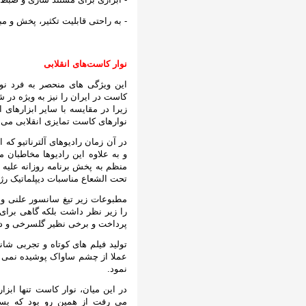
- به راحتی قابلیت تکثیر، پخش و مبا
نوار کاست‌های انقلابی
این ویژگی های منحصر به فرد نوار
کاست در ایران را نیز به ویژه در
زیرا در مقایسه با سایر ابزارهای
نوارهای کاست تمایزی انقلابی می 
در آن زمان رادیوهای آلترناتیو که 
و به علاوه این رادیوها مخاطبان م
منظم به پخش برنامه روزانه علیه 
تحت الشعاع مناسبات دیپلماتیک رژی
مطبوعات زیر تیغ سانسور علنی و گس
را زیر نظر داشت بلکه گاهی برای 
پرداخت و برخی نظیر گلسرخی و دان
تولید فیلم های کوتاه و تجربی شان
عملا از چشم ساواک پوشیده نمی مان
نمود.
در این میان، نوار کاست تنها ابز
می رفت از همین رو بود که بسیا