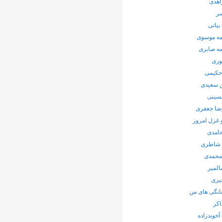
اهدی
صر
بیانی
ه موسوی
ه صابری
وری
 حکیمی
سعیدی
حسینی
ضا جعفری
 غزل امروز
حامدی
 شاطری
محمدی
المیر
یری
انگی های من
اکر
 آخوندزاده