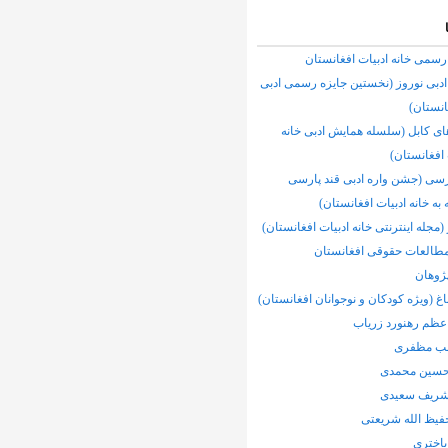
رسمی خانه ادبیات افغانستان
ادبی نوروز (نخستین جایزه رسمی ادبی
انستان)
 کابل (سلسله همایش ادبی خانه
 افغانستان)
رسی (جشن واره ادبی قند پارسی
 به خانه ادبیات افغانستان)
(مجله اینترنتی خانه ادبیات افغانستان)
مطالعات حقوقی افغانستان
ژوهان
اغ (ویژه کودکان و نوجوانان افغانستان)
عظم رهنورد زرياب
لب مظفری
سین محمدی
ریف سعیدی
فیظ الله شریعتی
باختری