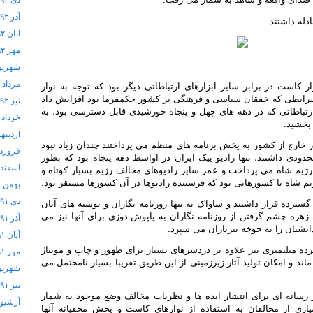
دی ۱۳۹۲
آذر ۱۳۹۲
دله داشتند.
آبان ۱۳۹۲
مهر ۱۳۹۲
شهریور ۲
مرداد ۱۳۹۲
 کاست در برابر سایر ابزارهای ارتباطاتی دیگر بود که توجه به نوار
 شرایطی که خفقان سیاسی و فرهنگی بر کشور حکمفرما بود افزایش داد
تیر ۱۳۹۲
 ارتباطاتی که در دهه های چهل و پنجاه خورشیدی قابل دسترسی بود، به
خرداد ۱۳۹۲
بخشید.
اردیبهشت
از خارج از کشور به پخش برنامه های منظم می پرداختند چندان زیاد نبود
فروردین 
حدودی داشتند، تنها رادیو پیک ایران در اواسط دهه پنجاه بود که بطور
اسفند ۱۳۹۱
رژیم شاه می پرداخت و عمر سایر رادیوهای مخالف رژیم بسیار کوتاه و
م شاه با کشورهایی بود که فرستنده رادیوها در آن کشورها مستقر بود.
بهمن ۱۳۹۱
دی ۱۳۹۱
ترده قرار داشتند و ساواک نه تنها روزنامه نگاران و نوشته های آنان
زهره چشم گرفتن از روزنامه نگاران به پاپوش دوزی برای آنها نیز می
آذر ۱۳۹۱
شیان را به جوخه تیرباران می سپرد.
آبان ۱۳۹۱
زده میلیمتری نیز علاوه بر دردسرهای بسیار برای ظهور و چاپ و مونتاژ
مهر ۱۳۹۱
د و امکان تولید آثار زیرزمینی از این طریق تقریبا بسیار نامحتمل می
شهریور ۱
تیر ۱۳۹۱
ار رسانه ای برای انتشار ایده ها و نظریات مخالف وضع موجود به شمار
آرشيو
ری از مخالفان به استفاده از نوارهای کاست و پخش مخفیانه آنها