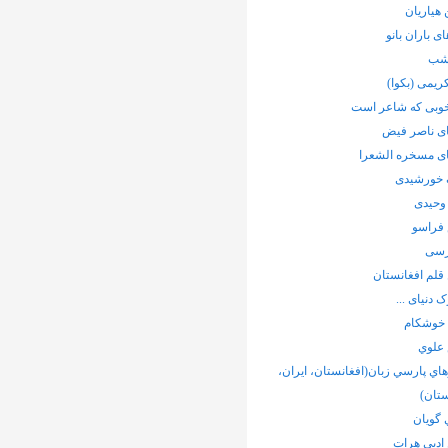
هیاریان
ی باران بانو
شب
ریمی (بکوا)
خوبی که شاعر است
ی ناصر فیض
ی مسخره الشعرا
خورشیدی
وحیدی
فراسو
رسی
قلم افغانستان
 دنیای ...
 خوشکام
 علوي
ي پارسي زبان(افغانستان، ايران،
تان)
 گويان
ادبی هرات