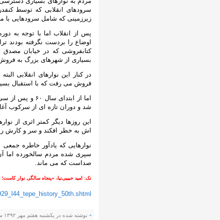
مردم به نوارهای بسیاری دسترسی د
سرودهای انقلابی که توسط کنفدرا
زیرزمینی که شامل سرودهایی با مض
پس از انقلاب اما با توجه به دوره
اوضاع را بردست نگرفته بودند ترا
کتابفروشی که در خیابان مصدق (و
بسیاری از شهرهای بزرگ به فروش
در کنار این نوارهای انقلابی الب
فروش می رفت که با استقبال بسیار 
اما از ابتدای س
شد و دوران تازه ای از سرکوب آغا
این روزها دیگر کمتر اثری از نو
اش به خطر افکند و سر و کارش را 
نوارهایی که یادآور خاطره جمعی چ
سپری شده مردم سالخورده اما آن پ
صداست که می ماند.
نک: امید حبیبی‌نیا، «پنجاه سالگی نوار کاست؛ رو
929_l44_tepe_history_50th.shtml
+
نوشته شده در یکشنبه هفتم مهر ۱۳۹۲ ساعت ۶:۲۴ ب.ظ توسط صادق دهقان |