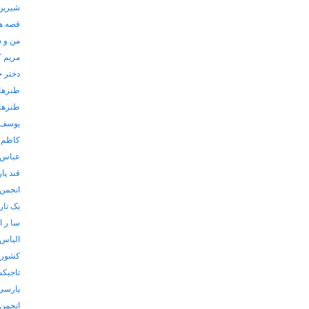
شیرین 
قصه ها
من و 
مریم ک
دختر 
طنزها
طنزها
یوسف 
کاظم 
عباس 
قند پا
انجمن 
یک تارک
سا ر ا
الياس
كشورها
تاجيكس
پارسي
انجمن 