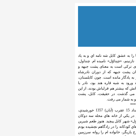
 را به عشق كابل شه نامه اي و به ياد
 نازنینم، «چنِداوُل» ناميده ام. چنداول،
ای ترکی است به معنای پشت جبهه و
ان پشت جبهه که از دوران نادرشاه
به یادگار مانده است. چون کابلستان،
 ورود به شبه قاره هند بود، نادر با
نش که بیشتر هم قزلباش بودند، از این
می گذشت. در حقیقت، کابل، پشت
و به شمار می رفت.
***
در بامداد 15 عقرب (آبان) 1357 خورشيدي،
در يكي از خانه هاي محله سه دوكان
وُل» شهر كابل پيچيد. هنوز طعم شيرين
اي كودكانه را در زادگاهم نچشيده بودم
 بازيگر، خانواده ام را روانه سرزمين