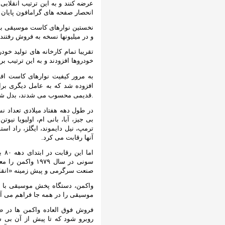
عرضه کنند و به این ترتیب انقلا
انحصار صفحه های گرامافون پایان د
نخستین نوارهای کاست موسیقی با ک
و در میلیونها نسخه به فروش رفتند.
تقریبا تمام کارخانه های تولید خو
خودروها افزودند و به این ترتیب ب
به مرور کیفیت نوارهای کاست اف
افزوده شد که به عامل دیگری برا
قدیمی محسوب می شدند، بدل شد.
در طول دهه هفتاد میلادی تعداد ن
بی جیز، آبا، بانی ام، اولیویا نیو
ترمپ، نیل دایموند، ایگلز، راد ا
آنها رقابت می کرد.
اما
سونی در سال ۹۷۹
صنعت سرگرمی و پیش زمینه «انقلا
واکمن، دستگاه پخش موسیقی با ک
موسیقی را در همه جا فراهم می آور
فروش فوق العاده واکمن ها در ط
روبرو شود که تا پیش از آن بی س