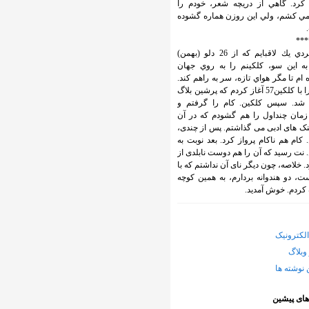
كرد. گاهي از دريچه شعر، خودم را
ي كشم، ولي اين روزن هماره گشوده
***
وب گردي يك لاقبايم كه از 26 دلو (بهمن)
138 به اين سو، كلكينم را به روي جهان
ام تا مگر هواي تازه، سر به راهم كند.
کارم را با کلکین57 آغاز کردم که پرشین بلاگ
شد. سپس کلکین. کام را گرفتم و
زمان چنداول را هم گشودم که در آن
ینک های ادبی می گذاشتم. پس از چندی،
 کام هم ناکام پرواز کرد. بعد نوبت به
 نت رسید که آن را هم دوست نابلدی از
د. خلاصه، چون دیگر نای آن نداشتم که با
، دو هندوانه بردارم، به همین کوچه
کردم. خوش آمدید.
لکترونیک
وبلاگ
 نوشته ها
های پیشین