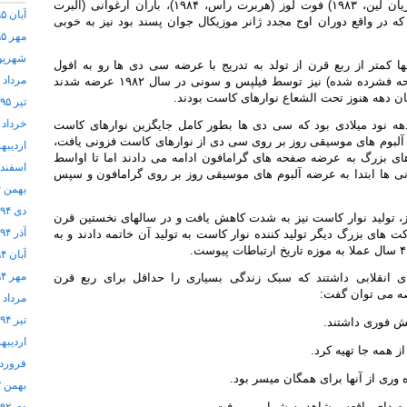
هالیوودی از جمله فلش دنس (آدریان لین، ۱۹۸۳) فوت لوز (هربرت راس، ۱۹۸۴)، باران ارغوانی (آلبرت
آبان ۱۳۹۵
مونه دیگر که در واقع دوران اوج مجدد ژانر موزیکال جوان پسند بود نیز به خوبی
مهر ۱۳۹۵
شهریور ۵
ها کمتر از ربع قرن از تولد به تدریج با عرضه سی دی ها رو به افول
مرداد ۱۳۹۵
گذاشت، نخستین سی دی ها (صفحه فشرده شده) نیز توسط فیلپس و سونی در سال ۱۹۸۲ عرضه شدند
ن دهه هنوز تحت الشعاع نوارهای کاست بودند.
تیر ۱۳۹۵
خرداد ۱۳۹۵
 دهه نود میلادی بود که سی دی ها بطور کامل جایگزین نوارهای کاست
بوم های موسیقی روز بر روی سی دی از نوارهای کاست فزونی یافت،
اردیبهشت
های بزرگ به عرضه صفحه های گرامافون ادامه می دادند اما تا اواسط
اسفند ۱۳۹۴
پانی ها ابتدا به عرضه آلبوم های موسیقی روز بر روی گرامافون و سپس
بهمن ۱۳۹۴
دی ۱۳۹۴
ز، تولید نوار کاست نیز به شدت کاهش یافت و در سالهای نخستین قرن
آذر ۱۳۹۴
های بزرگ دیگر تولید کننده نوار کاست به تولید آن خاتمه دادند و به
آبان ۱۳۹۴
مهر ۱۳۹۴
ی انقلابی داشتند که سبک زندگی بسیاری را حداقل برای ربع قرن
ه می توان گفت:
مرداد ۱۳۹۴
تیر ۱۳۹۴
ش فوری داشتند.
اردیبهشت
ز همه جا تهیه کرد.
فروردین 
ه وری از آنها برای همگان میسر بود.
بهمن ۱۳۹۲
 صدای واقعه و شاهد به شمار می رفت.