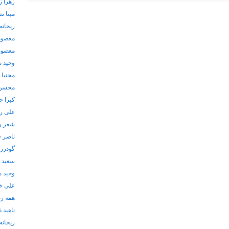
زهرا ز
مینا ن
ریحانه 
معصوم
معصوم
وحید ن
مجتبا
محسن 
کبرا 
علی ر
شعر و
ناصر 
گودرز
سعید 
وحید م
علی خ
همه زن
ناهید ذ
ریحانه