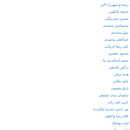
زبیده و شهرزاد اکبر
خدیجه کاظمی
حسین حیدربیگی
محمدامین محمدی
بتول محمدی
عبدالعلی محمدی
علی رضا کرمانی
محمود جعفری
سمیه اسکندری نیا
نرگس فاضلی
هدیه ترقی
حامد جلالی
بارق شفیعی
سلیمان دیدار شفیعی
عزیز علی زاده
نور حسن حیدری (فکرت)
غلام رضا واعظی
امان پویامک