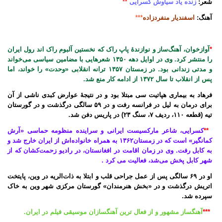
شعر:
زنده یاد سیاوش کسرایی
**
آهنگ:
اسفندیار منفردزاده
***
*
آوازخوان، آهنگ‌ساز و نوازندهٔ پاپ راک که نخستین آلبوم راک اند رول ایران
را منتشر کرد. وی در اوایل دهه ۱۳۵۰ شعرهایی با مضامین سیاسی می‌خواند
و مدتی زندانی بود. در زمستان ۱۳۵۷ ترانه انقلابی «وحدت» را خواند، اما
پس از انقلاب تا سال ۱۳۷۲ از ادامه کار منع شد
.
فرهاد به بیماری هپاتیت سی مبتلا بود و در نتیجهٔ عوارض کبدی ناشی از آن
برای درمان به لیل در فرانسه رفت و در ۵۹ سالگی درگذشت و در گورستان
تیه (قطعه ۱۱۰، ردیف ۷، سنگ ۲۳) در پاریس دفن شد
.
**
کسرایی، شاعر مارکسیست ایرانی و سراینده منظومه حماسی «آرش
کمانگیر» است که در زمستان۱۳۶۲ به همراه خانواده‌اش از ایران خارج شد و
به کابل رفت. وی در زمان اقامت در افغانستان، در رادیو زحمت‌کشان که از
شهر کابل پخش می‌شد، فعالیت می کرد
.
او در ۶۹ سالگی پس از عمل جراحی قلب و ابتلا به ذات‌الریه در وین، پایتخت
اتریش درگذشت و در «بخش هنرمندان» گورستان مرکزی شهر وین به خاک
سپرده شد
.
***
آهنگساز مشهور و از فعال ترین آهنگسازان موسیقی فیلم در ایران.