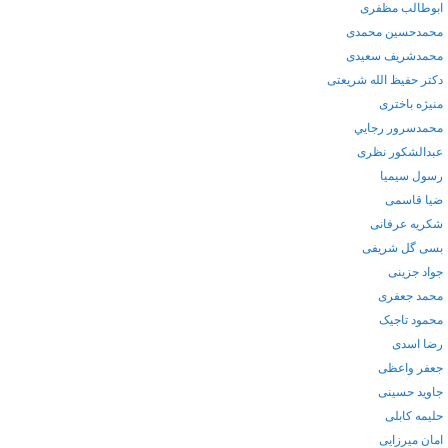
ابوطالب مظفری
محمدحسین محمدی
محمدشریف سعیدی
دکتر حفیظ الله شریعتی
منیژه باختری
محمدسرور رجايي
عبدالشکور نظری
رسول سیمیا
ضیا قاسمی
شکریه عرفانی
بسی گل شریفی
جواد جزینی
محمد جعفری
محمود تاجیک
رضا اسدی
جعفر واعظی
جاوید حسینی
حلیمه کابلی
امان میرزایی