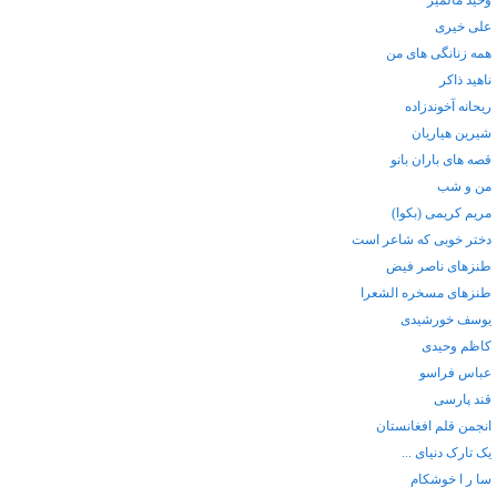
وحید مالمیر
علی خیری
همه زنانگی های من
ناهید ذاکر
ریحانه آخوندزاده
شیرین هیاریان
قصه های باران بانو
من و شب
مریم کریمی (بکوا)
دختر خوبی که شاعر است
طنزهای ناصر فیض
طنزهای مسخره الشعرا
یوسف خورشیدی
کاظم وحیدی
عباس فراسو
قند پارسی
انجمن قلم افغانستان
یک تارک دنیای ...
سا ر ا خوشکام