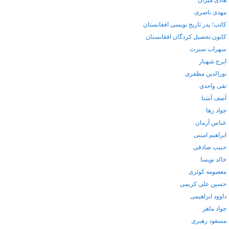
هادی میران
مهدی ناصری
کاتب؛ پدر تاریخ نویسی افغانستان
کانون تحصیل کردگان افغانستان
سهراب سیرت
ایرج شهباز
نورالدین مظفری
تقی واحدی
آصف آشنا
جواد رها
عباس آرمان
ابراهیم امینی
حبیب صادقی
خالد نویسا
معصومه کوثری
حسین علی کریمی
داوود ابراهیمی
جواد ماهر
مسعود رهبری