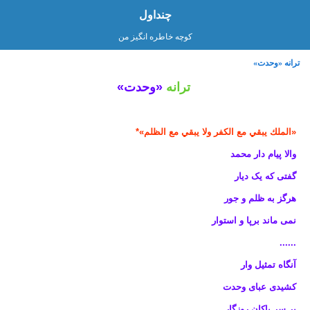
چنداول
کوچه خاطره انگیز من
ترانه «وحدت»
ترانه
«وحدت»
«الملك يبقي مع الكفر ولا يبقي مع الظلم»
*
والا پیام دار محمد
گفتی که یک دیار
هرگز به ظلم و جور
نمی ماند برپا و استوار
......
آنگاه تمثیل وار
کشیدی عبای وحدت
بر سر پاکان روزگار