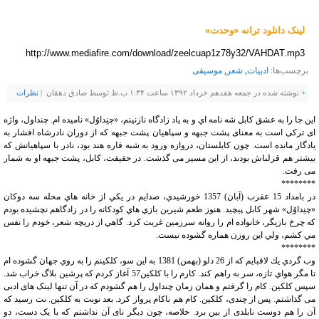
لینک دانلود ترانه «وحدت»
http://www.mediafire.com/download/zeelcuap1z78y32/VAHDAT.mp3
برچسب‌ها:
ادبیات
,
شعر
,
موسیقی
+
نوشته شده در جمعه هفدهم خرداد ۱۳۹۲ ساعت ۱:۳۴ ب.ظ توسط صادق دهقان |
نظرات
اين جا را به عشق كابل شه نامه اي و به ياد زادگاه نازنینم، «چنِداوُل» ناميده ام. چنداول، واژه
ای ترکی است به معنای پشت جبهه و سپاهیان پشت جبهه که از دوران نادرشاه افشار به
یادگار مانده است. چون کابلستان، دروازه ورود به شبه قاره هند بود، نادر با سپاهیانش که
بیشتر هم قزلباش بودند، از این مسیر می گذشت. در حقیقت، کابل، پشت جبهه او به شمار
می رفت.
********
در بامداد 15 عقرب (آبان) 1357 خورشيدي، صدايم در يكي از خانه هاي محله سه دوكان
«چنِداوُل» شهر كابل پيچيد. هنوز طعم شيرين بازي هاي كودكانه را در زادگاهم نچشيده بودم
كه چرخ بازيگر، خانواده ام را روانه سرزمين غربت كرد. گاهي از دريچه شعر، خودم را نفس
مي كشم، ولي اين روزن هماره گشوده نيست.
********
وب گردي يك لاقبايم كه از 26 دلو (بهمن) 1381 به اين سو، كلكينم را به روي جهان گشوده ام
تا مگر هواي تازه، سر به راهم كند. کارم را با کلکین57 آغاز کردم که پرشین بلاگ خراب شد.
سپس کلکین. کام را گرفتم و همان زمان چنداول را هم گشودم که در آن تنها لینک های ادبی
می گذاشتم. پس از چندی، کلکین. کام هم ناکام پرواز کرد. بعد نوبت به کلکین. نت رسید که
آن را هم دوست نابلدی از بین برد. خلاصه، چون دیگر نای آن نداشتم که با یک دست، دو