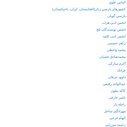
الياس علوي
كشورهاي پارسي زبان(افغانستان، ايران، تاجيكستان)
پارسي گويان
انجمن ادبی هرات
انجمن نویسندگان بلخ
انجمن ادبی کلمه
ژکفر حسینی
محمد واعظی
محمدصادق عصیان
اکرم مبارکی
فرانک
داوود عرفان
عبدالواحد رفیعی
کاکه تیغون
ناصر عارفی
راحله یار
مهرانگیز ساحل
الهام غرجی
رحیمه میرزایی