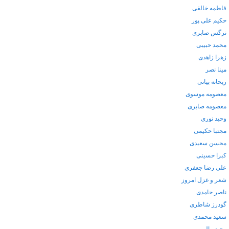
فاطمه خالقی
حکیم علی پور
نرگس صابری
محمد حبیبی
زهرا زاهدی
مینا نصر
ریحانه بیانی
معصومه موسوی
معصومه صابری
وحید نوری
مجتبا حکیمی
محسن سعیدی
کبرا حسینی
علی رضا جعفری
شعر و غزل امروز
ناصر حامدی
گودرز شاطری
سعید محمدی